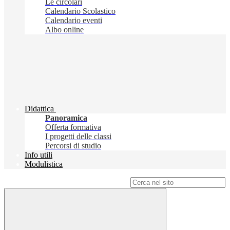
Le circolari
Calendario Scolastico
Calendario eventi
Albo online
Didattica
Panoramica
Offerta formativa
I progetti delle classi
Percorsi di studio
Info utili
Modulistica
Campo di ricerca per le pagine del sito