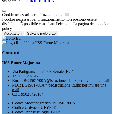
visionare la
COOKIE POLICY
.
Cookie necessari per il funzionamento
I cookie necessari per il funzionamento non possono essere
disabilitati. È possibile consultare l'elenco nella pagina della cookie
policy.
Accetta tutti
Salva le preferenze
IISS Ettore Majorana
Contatti
IISS Ettore Majorana
Via Partigiani, 1 - 24068 Seriate (BG)
Tel:
035 297612
Email:
BGIS01700A@istruzione.it
Link per inviare una mail
PEC:
BGIS01700A@pec.istruzione.it
Link per inviare una
mail
C.F.: 95028420164
Codice Meccanografico: BGIS01700A
Codice Univoco: UFYE6D
Codice iPA: istsc_bgis01700a