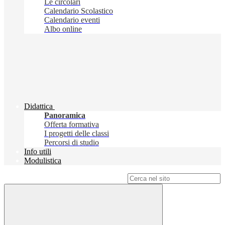
Le circolari
Calendario Scolastico
Calendario eventi
Albo online
Didattica
Panoramica
Offerta formativa
I progetti delle classi
Percorsi di studio
Info utili
Modulistica
Campo di ricerca per le pagine del sito