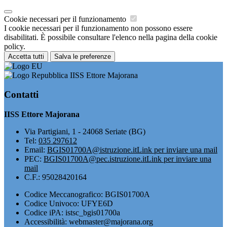
Cookie necessari per il funzionamento
I cookie necessari per il funzionamento non possono essere
disabilitati. È possibile consultare l'elenco nella pagina della cookie
policy.
Accetta tutti
Salva le preferenze
IISS Ettore Majorana
Contatti
IISS Ettore Majorana
Via Partigiani, 1 - 24068 Seriate (BG)
Tel:
035 297612
Email:
BGIS01700A@istruzione.it
Link per inviare una mail
PEC:
BGIS01700A@pec.istruzione.it
Link per inviare una
mail
C.F.: 95028420164
Codice Meccanografico: BGIS01700A
Codice Univoco: UFYE6D
Codice iPA: istsc_bgis01700a
Accessibilità: webmaster@majorana.org