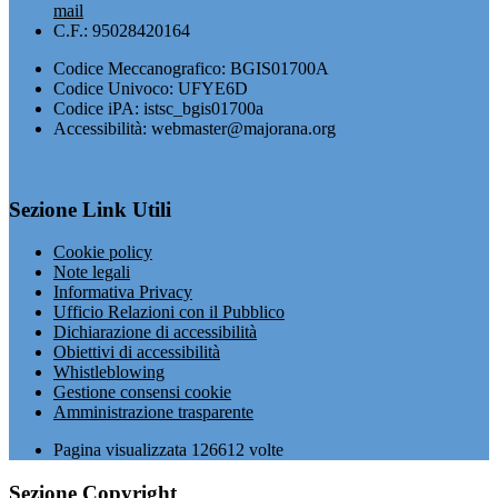
mail
C.F.: 95028420164
Codice Meccanografico: BGIS01700A
Codice Univoco: UFYE6D
Codice iPA: istsc_bgis01700a
Accessibilità: webmaster@majorana.org
Sezione Link Utili
Cookie policy
Note legali
Informativa Privacy
Ufficio Relazioni con il Pubblico
Dichiarazione di accessibilità
Obiettivi di accessibilità
Whistleblowing
Gestione consensi cookie
Amministrazione trasparente
Pagina visualizzata
126612
volte
Sezione Copyright