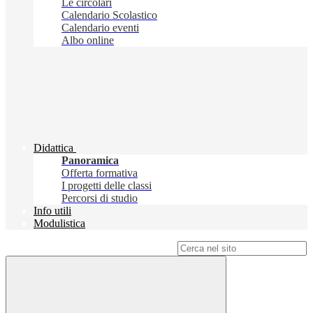
Le circolari
Calendario Scolastico
Calendario eventi
Albo online
Didattica
Panoramica
Offerta formativa
I progetti delle classi
Percorsi di studio
Info utili
Modulistica
Campo di ricerca per le pagine del sito