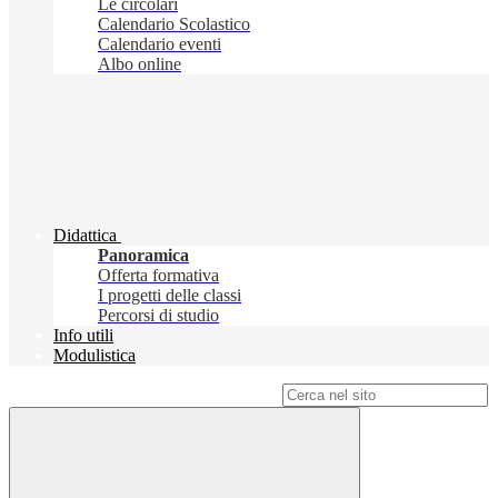
Le circolari
Calendario Scolastico
Calendario eventi
Albo online
Didattica
Panoramica
Offerta formativa
I progetti delle classi
Percorsi di studio
Info utili
Modulistica
Campo di ricerca per le pagine del sito