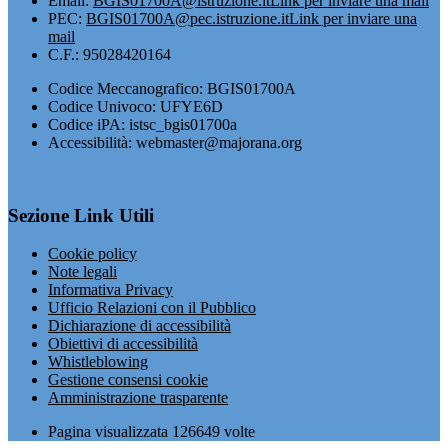
Email:
BGIS01700A@istruzione.it
Link per inviare una mail
PEC:
BGIS01700A@pec.istruzione.it
Link per inviare una
mail
C.F.: 95028420164
Codice Meccanografico: BGIS01700A
Codice Univoco: UFYE6D
Codice iPA: istsc_bgis01700a
Accessibilità: webmaster@majorana.org
Sezione Link Utili
Cookie policy
Note legali
Informativa Privacy
Ufficio Relazioni con il Pubblico
Dichiarazione di accessibilità
Obiettivi di accessibilità
Whistleblowing
Gestione consensi cookie
Amministrazione trasparente
Pagina visualizzata
126649
volte