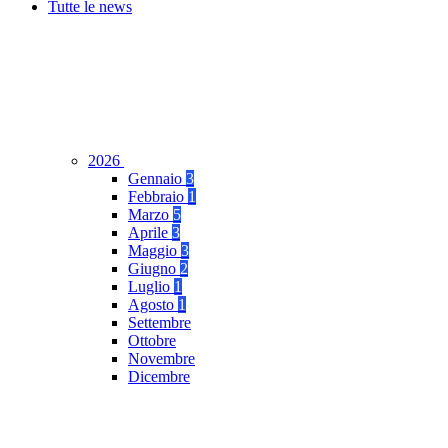
Tutte le news
2026
Gennaio
3
Febbraio
1
Marzo
5
Aprile
3
Maggio
3
Giugno
2
Luglio
1
Agosto
1
Settembre
Ottobre
Novembre
Dicembre