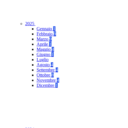
2025
Gennaio
1
Febbraio
9
Marzo
9
Aprile
1
Maggio
4
Giugno
1
Luglio
Agosto
4
Settembre
4
Ottobre
8
Novembre
4
Dicembre
1