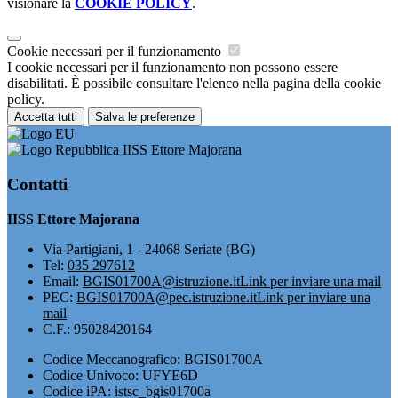
visionare la
COOKIE POLICY
.
Cookie necessari per il funzionamento
I cookie necessari per il funzionamento non possono essere
disabilitati. È possibile consultare l'elenco nella pagina della cookie
policy.
Accetta tutti
Salva le preferenze
IISS Ettore Majorana
Contatti
IISS Ettore Majorana
Via Partigiani, 1 - 24068 Seriate (BG)
Tel:
035 297612
Email:
BGIS01700A@istruzione.it
Link per inviare una mail
PEC:
BGIS01700A@pec.istruzione.it
Link per inviare una
mail
C.F.: 95028420164
Codice Meccanografico: BGIS01700A
Codice Univoco: UFYE6D
Codice iPA: istsc_bgis01700a