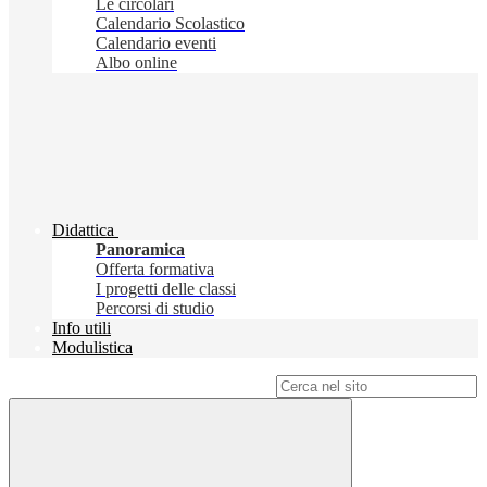
Le circolari
Calendario Scolastico
Calendario eventi
Albo online
Didattica
Panoramica
Offerta formativa
I progetti delle classi
Percorsi di studio
Info utili
Modulistica
Campo di ricerca per le pagine del sito