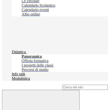
Le circolari
Calendario Scolastico
Calendario eventi
Albo online
Didattica
Panoramica
Offerta formativa
I progetti delle classi
Percorsi di studio
Info utili
Modulistica
Campo di ricerca per le pagine del sito