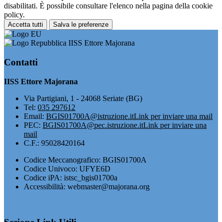
disabilitati. È possibile consultare l'elenco nella pagina della cookie
policy.
Accetta tutti
Salva le preferenze
IISS Ettore Majorana
Contatti
IISS Ettore Majorana
Via Partigiani, 1 - 24068 Seriate (BG)
Tel:
035 297612
Email:
BGIS01700A@istruzione.it
Link per inviare una mail
PEC:
BGIS01700A@pec.istruzione.it
Link per inviare una
mail
C.F.: 95028420164
Codice Meccanografico: BGIS01700A
Codice Univoco: UFYE6D
Codice iPA: istsc_bgis01700a
Accessibilità: webmaster@majorana.org