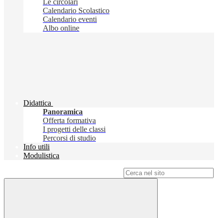
Le circolari
Calendario Scolastico
Calendario eventi
Albo online
Didattica
Panoramica
Offerta formativa
I progetti delle classi
Percorsi di studio
Info utili
Modulistica
Campo di ricerca per le pagine del sito