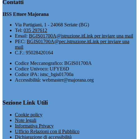
Contatti
IISS Ettore Majorana
Via Partigiani, 1 - 24068 Seriate (BG)
Tel:
035 297612
Email:
BGIS01700A@istruzione.it
Link per inviare una mail
PEC:
BGIS01700A@pec.istruzione.it
Link per inviare una
mail
C.F.: 95028420164
Codice Meccanografico: BGIS01700A
Codice Univoco: UFYE6D
Codice iPA: istsc_bgis01700a
Accessibilità: webmaster@majorana.org
Sezione Link Utili
Cookie policy
Note legali
Informativa Privacy
Ufficio Relazioni con il Pubblico
Dichiarazione di accessibilità