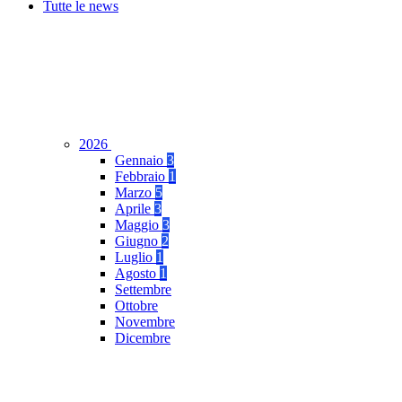
Tutte le news
2026
Gennaio
3
Febbraio
1
Marzo
5
Aprile
3
Maggio
3
Giugno
2
Luglio
1
Agosto
1
Settembre
Ottobre
Novembre
Dicembre