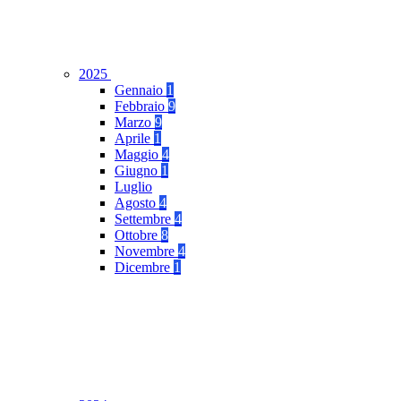
2025
Gennaio
1
Febbraio
9
Marzo
9
Aprile
1
Maggio
4
Giugno
1
Luglio
Agosto
4
Settembre
4
Ottobre
8
Novembre
4
Dicembre
1