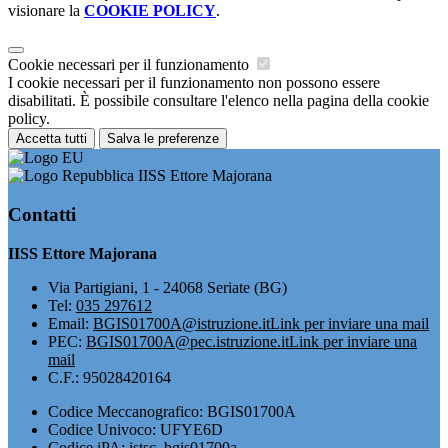
visionare la
COOKIE POLICY
.
Cookie necessari per il funzionamento
I cookie necessari per il funzionamento non possono essere
disabilitati. È possibile consultare l'elenco nella pagina della cookie
policy.
Accetta tutti
Salva le preferenze
IISS Ettore Majorana
Contatti
IISS Ettore Majorana
Via Partigiani, 1 - 24068 Seriate (BG)
Tel:
035 297612
Email:
BGIS01700A@istruzione.it
Link per inviare una mail
PEC:
BGIS01700A@pec.istruzione.it
Link per inviare una
mail
C.F.: 95028420164
Codice Meccanografico: BGIS01700A
Codice Univoco: UFYE6D
Codice iPA: istsc_bgis01700a