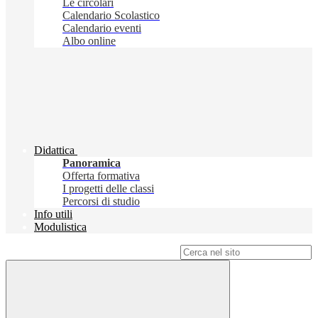
Le circolari
Calendario Scolastico
Calendario eventi
Albo online
Didattica
Panoramica
Offerta formativa
I progetti delle classi
Percorsi di studio
Info utili
Modulistica
Campo di ricerca per le pagine del sito