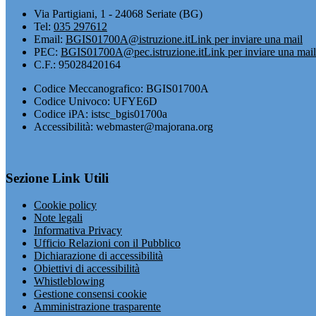
Via Partigiani, 1 - 24068 Seriate (BG)
Tel:
035 297612
Email:
BGIS01700A@istruzione.it
Link per inviare una mail
PEC:
BGIS01700A@pec.istruzione.it
Link per inviare una mail
C.F.: 95028420164
Codice Meccanografico: BGIS01700A
Codice Univoco: UFYE6D
Codice iPA: istsc_bgis01700a
Accessibilità: webmaster@majorana.org
Sezione Link Utili
Cookie policy
Note legali
Informativa Privacy
Ufficio Relazioni con il Pubblico
Dichiarazione di accessibilità
Obiettivi di accessibilità
Whistleblowing
Gestione consensi cookie
Amministrazione trasparente