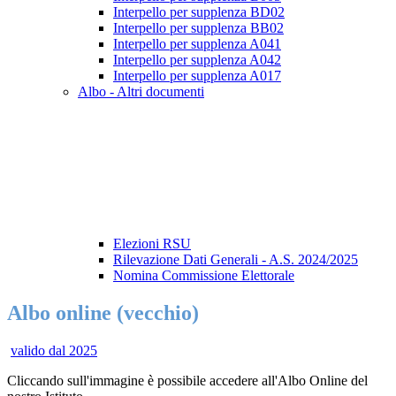
Interpello per supplenza BD02
Interpello per supplenza BB02
Interpello per supplenza A041
Interpello per supplenza A042
Interpello per supplenza A017
Albo - Altri documenti
Elezioni RSU
Rilevazione Dati Generali - A.S. 2024/2025
Nomina Commissione Elettorale
Albo online (vecchio)
valido dal 2025
Cliccando sull'immagine è possibile accedere all'Albo Online del