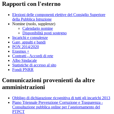
Rapporti con l'esterno
Elezioni delle componenti elettive del Consiglio Superiore
della Pubblica Istruzione
Nomine (ruolo, supplenze)
Calendario nomine
Disponibilità posti sostegno
Incarichi e consulenze
Gare, appalti e bandi
PON 2014/2020
Erasmus +
Contratti - Accordi di rete
Albo Sindacale
Statistiche di accesso al sito
Fondi PNRR
Comunicazioni provenienti da altre
amministrazioni
Obbligo di dichiarazione ricognitiva di tutti gli incarichi 2013
Piano Triennale Prevenzione Corruzione e Trasparenza -
Consultazione pubblica online per l’aggiornamento del
PTPCT