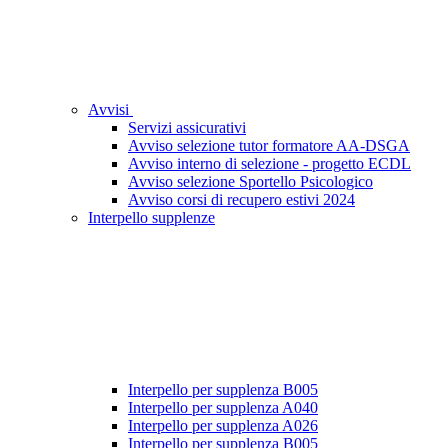
Avvisi
Servizi assicurativi
Avviso selezione tutor formatore AA-DSGA
Avviso interno di selezione - progetto ECDL
Avviso selezione Sportello Psicologico
Avviso corsi di recupero estivi 2024
Interpello supplenze
Interpello per supplenza B005
Interpello per supplenza A040
Interpello per supplenza A026
Interpello per supplenza B005