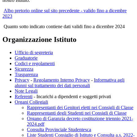
nostro Istituto.
Albo pretorio online sul sito precedente - valido fino a dicembre
2023
Quanto sotto indicato contiene dati validi fino a dicembre 2024
Organizzazione Istituto
Ufficio di segreteria
Graduatorie
Codici e regolamenti
Sicurezza
Trasparenza
Privacy
-
Regolamento Interno Privacy
-
Informativa agli
alunni sul trattamento dei dati personali
Note Legali
Referenti
- Incarichi a dipendenti e soggetti privati
Organi Collegiali
Rappresentanti dei Genitori eletti nei Consigli di Classe
Rappresentanti degli Studenti nei Consigli di Classe
Organo di Garanzia decreto costituzione triennio 2021-
2024.pdf
Consulta Provinciale Studentesca
Liste Studenti Consiglio di Istituto e Consulta a.s. 2022-