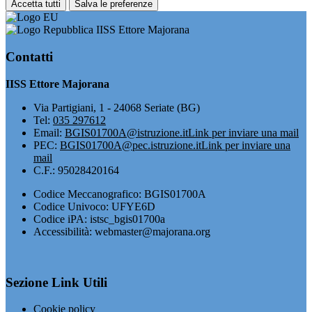
Accetta tutti
Salva le preferenze
IISS Ettore Majorana
Contatti
IISS Ettore Majorana
Via Partigiani, 1 - 24068 Seriate (BG)
Tel:
035 297612
Email:
BGIS01700A@istruzione.it
Link per inviare una mail
PEC:
BGIS01700A@pec.istruzione.it
Link per inviare una
mail
C.F.: 95028420164
Codice Meccanografico: BGIS01700A
Codice Univoco: UFYE6D
Codice iPA: istsc_bgis01700a
Accessibilità: webmaster@majorana.org
Sezione Link Utili
Cookie policy