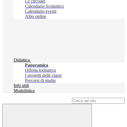
Le circolari
Calendario Scolastico
Calendario eventi
Albo online
Didattica
Panoramica
Offerta formativa
I progetti delle classi
Percorsi di studio
Info utili
Modulistica
Campo di ricerca per le pagine del sito