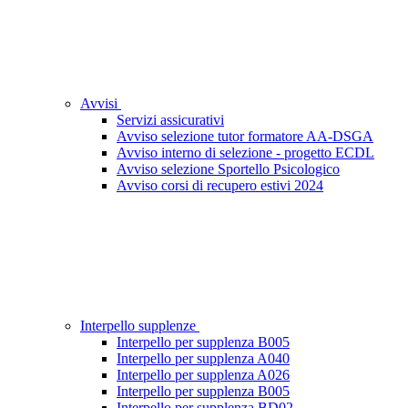
Avvisi
Servizi assicurativi
Avviso selezione tutor formatore AA-DSGA
Avviso interno di selezione - progetto ECDL
Avviso selezione Sportello Psicologico
Avviso corsi di recupero estivi 2024
Interpello supplenze
Interpello per supplenza B005
Interpello per supplenza A040
Interpello per supplenza A026
Interpello per supplenza B005
Interpello per supplenza BD02