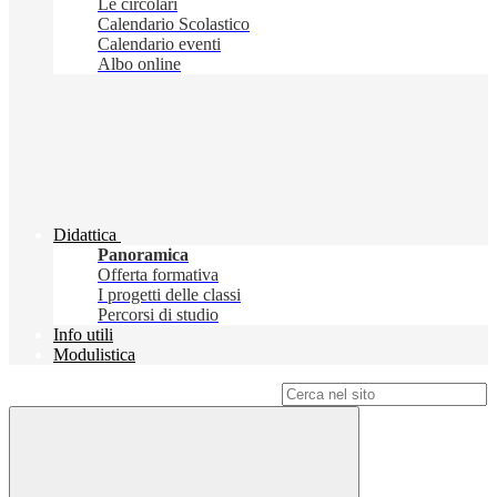
Le circolari
Calendario Scolastico
Calendario eventi
Albo online
Didattica
Panoramica
Offerta formativa
I progetti delle classi
Percorsi di studio
Info utili
Modulistica
Campo di ricerca per le pagine del sito