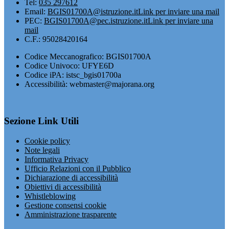
Tel:
035 297612
Email:
BGIS01700A@istruzione.it
Link per inviare una mail
PEC:
BGIS01700A@pec.istruzione.it
Link per inviare una
mail
C.F.: 95028420164
Codice Meccanografico: BGIS01700A
Codice Univoco: UFYE6D
Codice iPA: istsc_bgis01700a
Accessibilità: webmaster@majorana.org
Sezione Link Utili
Cookie policy
Note legali
Informativa Privacy
Ufficio Relazioni con il Pubblico
Dichiarazione di accessibilità
Obiettivi di accessibilità
Whistleblowing
Gestione consensi cookie
Amministrazione trasparente