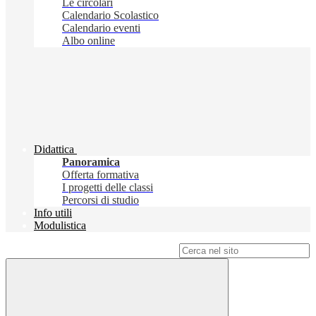
Le circolari
Calendario Scolastico
Calendario eventi
Albo online
Didattica
Panoramica
Offerta formativa
I progetti delle classi
Percorsi di studio
Info utili
Modulistica
Campo di ricerca per le pagine del sito