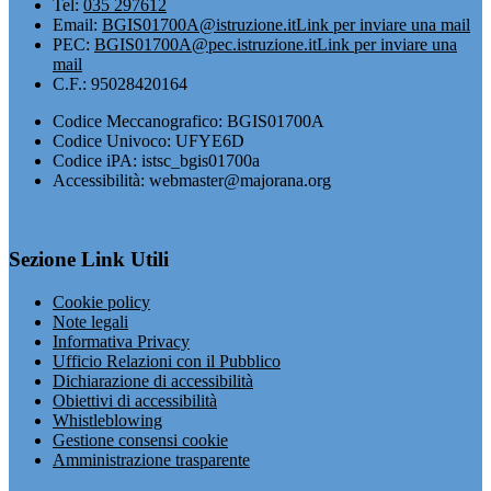
Tel:
035 297612
Email:
BGIS01700A@istruzione.it
Link per inviare una mail
PEC:
BGIS01700A@pec.istruzione.it
Link per inviare una
mail
C.F.: 95028420164
Codice Meccanografico: BGIS01700A
Codice Univoco: UFYE6D
Codice iPA: istsc_bgis01700a
Accessibilità: webmaster@majorana.org
Sezione Link Utili
Cookie policy
Note legali
Informativa Privacy
Ufficio Relazioni con il Pubblico
Dichiarazione di accessibilità
Obiettivi di accessibilità
Whistleblowing
Gestione consensi cookie
Amministrazione trasparente