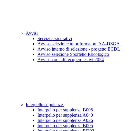
Avvisi
Servizi assicurativi
Avviso selezione tutor formatore AA-DSGA
Avviso interno di selezione - progetto ECDL
Avviso selezione Sportello Psicologico
Avviso corsi di recupero estivi 2024
Interpello supplenze
Interpello per supplenza B005
Interpello per supplenza A040
Interpello per supplenza A026
Interpello per supplenza B005
Interpello per supplenza BD02