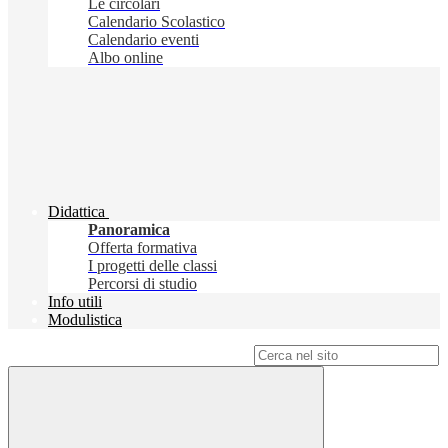
Le circolari
Calendario Scolastico
Calendario eventi
Albo online
Didattica
Panoramica
Offerta formativa
I progetti delle classi
Percorsi di studio
Info utili
Modulistica
Campo di ricerca per le pagine del sito