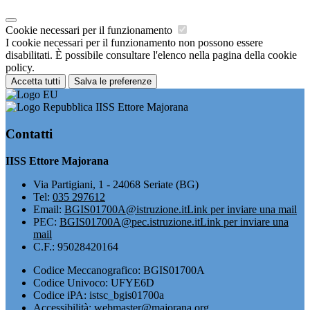
Cookie necessari per il funzionamento
I cookie necessari per il funzionamento non possono essere
disabilitati. È possibile consultare l'elenco nella pagina della cookie
policy.
Accetta tutti
Salva le preferenze
IISS Ettore Majorana
Contatti
IISS Ettore Majorana
Via Partigiani, 1 - 24068 Seriate (BG)
Tel:
035 297612
Email:
BGIS01700A@istruzione.it
Link per inviare una mail
PEC:
BGIS01700A@pec.istruzione.it
Link per inviare una
mail
C.F.: 95028420164
Codice Meccanografico: BGIS01700A
Codice Univoco: UFYE6D
Codice iPA: istsc_bgis01700a
Accessibilità: webmaster@majorana.org