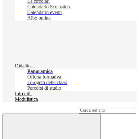
Le circolari
Calendario Scolastico
Calendario eventi
Albo online
Didattica
Panoramica
Offerta formativa
I progetti delle classi
Percorsi di studio
Info utili
Modulistica
Campo di ricerca per le pagine del sito