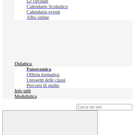
Le circolari
Calendario Scolastico
Calendario eventi
Albo online
Didattica
Panoramica
Offerta formativa
I progetti delle classi
Percorsi di studio
Info utili
Modulistica
Campo di ricerca per le pagine del sito