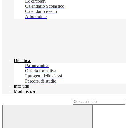
Le circolari
Calendario Scolastico
Calendario eventi
Albo online
Didattica
Panoramica
Offerta formativa
I progetti delle classi
Percorsi di studio
Info utili
Modulistica
Campo di ricerca per le pagine del sito