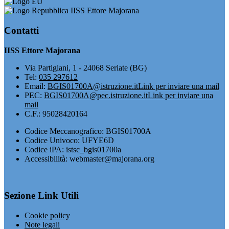
IISS Ettore Majorana
Contatti
IISS Ettore Majorana
Via Partigiani, 1 - 24068 Seriate (BG)
Tel:
035 297612
Email:
BGIS01700A@istruzione.it
Link per inviare una mail
PEC:
BGIS01700A@pec.istruzione.it
Link per inviare una
mail
C.F.: 95028420164
Codice Meccanografico: BGIS01700A
Codice Univoco: UFYE6D
Codice iPA: istsc_bgis01700a
Accessibilità: webmaster@majorana.org
Sezione Link Utili
Cookie policy
Note legali