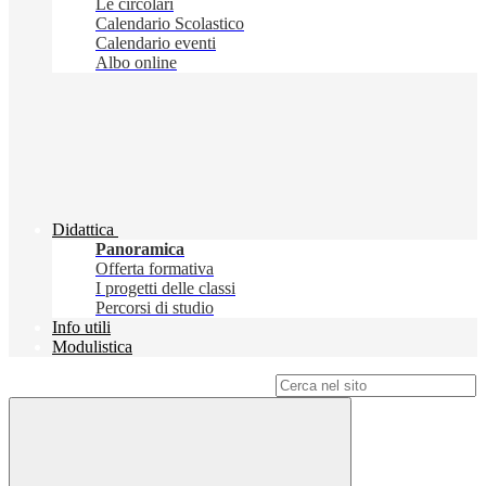
Le circolari
Calendario Scolastico
Calendario eventi
Albo online
Didattica
Panoramica
Offerta formativa
I progetti delle classi
Percorsi di studio
Info utili
Modulistica
Campo di ricerca per le pagine del sito