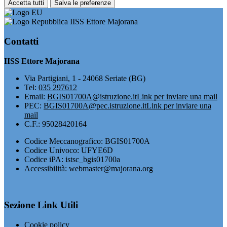
Accetta tutti
Salva le preferenze
IISS Ettore Majorana
Contatti
IISS Ettore Majorana
Via Partigiani, 1 - 24068 Seriate (BG)
Tel:
035 297612
Email:
BGIS01700A@istruzione.it
Link per inviare una mail
PEC:
BGIS01700A@pec.istruzione.it
Link per inviare una
mail
C.F.: 95028420164
Codice Meccanografico: BGIS01700A
Codice Univoco: UFYE6D
Codice iPA: istsc_bgis01700a
Accessibilità: webmaster@majorana.org
Sezione Link Utili
Cookie policy