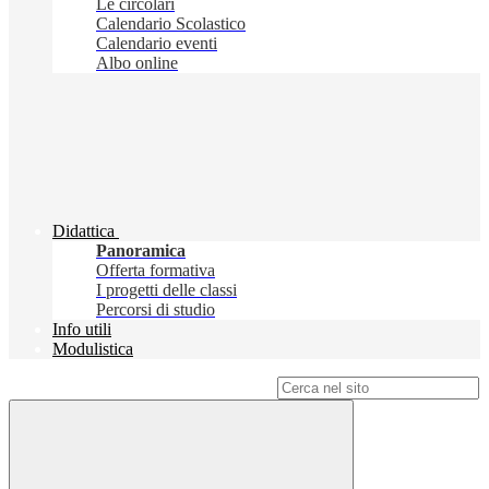
Le circolari
Calendario Scolastico
Calendario eventi
Albo online
Didattica
Panoramica
Offerta formativa
I progetti delle classi
Percorsi di studio
Info utili
Modulistica
Campo di ricerca per le pagine del sito