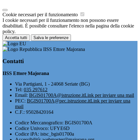
Cookie necessari per il funzionamento
I cookie necessari per il funzionamento non possono essere
disabilitati. È possibile consultare l'elenco nella pagina della cookie
policy.
Accetta tutti
Salva le preferenze
IISS Ettore Majorana
Contatti
IISS Ettore Majorana
Via Partigiani, 1 - 24068 Seriate (BG)
Tel:
035 297612
Email:
BGIS01700A@istruzione.it
Link per inviare una mail
PEC:
BGIS01700A@pec.istruzione.it
Link per inviare una
mail
C.F.: 95028420164
Codice Meccanografico: BGIS01700A
Codice Univoco: UFYE6D
Codice iPA: istsc_bgis01700a
Accessibilità: webmaster@majorana.org