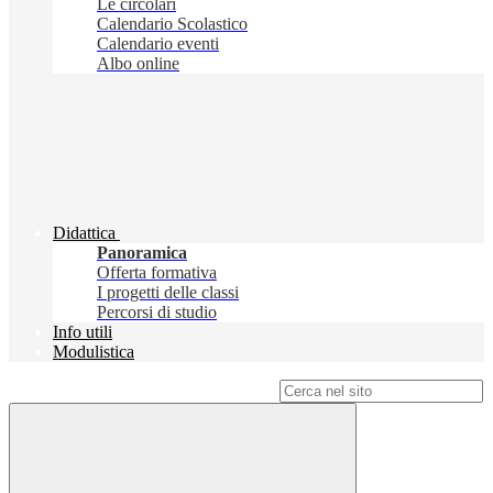
Le circolari
Calendario Scolastico
Calendario eventi
Albo online
Didattica
Panoramica
Offerta formativa
I progetti delle classi
Percorsi di studio
Info utili
Modulistica
Campo di ricerca per le pagine del sito