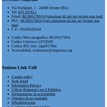
Via Partigiani, 1 - 24068 Seriate (BG)
Tel:
035 297612
Email:
BGIS01700A@istruzione.it
Link per inviare una mail
PEC:
BGIS01700A@pec.istruzione.it
Link per inviare una
mail
C.F.: 95028420164
Codice Meccanografico: BGIS01700A
Codice Univoco: UFYE6D
Codice iPA: istsc_bgis01700a
Accessibilità: webmaster@majorana.org
Sezione Link Utili
Cookie policy
Note legali
Informativa Privacy
Ufficio Relazioni con il Pubblico
Dichiarazione di accessibilità
Obiettivi di accessibilità
Whistleblowing
Gestione consensi cookie