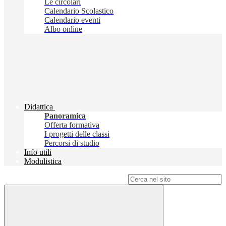
Le circolari
Calendario Scolastico
Calendario eventi
Albo online
Didattica
Panoramica
Offerta formativa
I progetti delle classi
Percorsi di studio
Info utili
Modulistica
Campo di ricerca per le pagine del sito