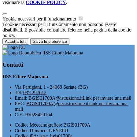
visionare la
COOKIE POLICY
.
Cookie necessari per il funzionamento
I cookie necessari per il funzionamento non possono essere
disabilitati. È possibile consultare l'elenco nella pagina della cookie
policy.
Accetta tutti
Salva le preferenze
IISS Ettore Majorana
Contatti
IISS Ettore Majorana
Via Partigiani, 1 - 24068 Seriate (BG)
Tel:
035 297612
Email:
BGIS01700A@istruzione.it
Link per inviare una mail
PEC:
BGIS01700A@pec.istruzione.it
Link per inviare una
mail
C.F.: 95028420164
Codice Meccanografico: BGIS01700A
Codice Univoco: UFYE6D
Codice iPA: istsc_bgis01700a