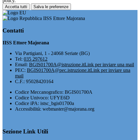
policy.
Accetta tutti
Salva le preferenze
IISS Ettore Majorana
Contatti
IISS Ettore Majorana
Via Partigiani, 1 - 24068 Seriate (BG)
Tel:
035 297612
Email:
BGIS01700A@istruzione.it
Link per inviare una mail
PEC:
BGIS01700A@pec.istruzione.it
Link per inviare una
mail
C.F.: 95028420164
Codice Meccanografico: BGIS01700A
Codice Univoco: UFYE6D
Codice iPA: istsc_bgis01700a
Accessibilità: webmaster@majorana.org
Sezione Link Utili