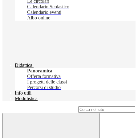
Le circolari
Calendario Scolastico
Calendario eventi
Albo online
Didattica
Panoramica
Offerta formativa
I progetti delle classi
Percorsi di studio
Info utili
Modulistica
Campo di ricerca per le pagine del sito