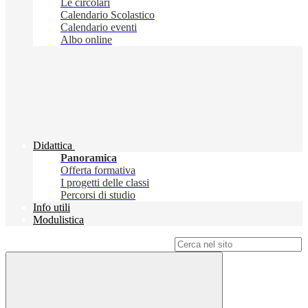
Le circolari
Calendario Scolastico
Calendario eventi
Albo online
Didattica
Panoramica
Offerta formativa
I progetti delle classi
Percorsi di studio
Info utili
Modulistica
Campo di ricerca per le pagine del sito