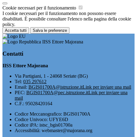
Cookie necessari per il funzionamento
I cookie necessari per il funzionamento non possono essere
disabilitati. È possibile consultare l'elenco nella pagina della cookie
policy.
Accetta tutti
Salva le preferenze
IISS Ettore Majorana
Contatti
IISS Ettore Majorana
Via Partigiani, 1 - 24068 Seriate (BG)
Tel:
035 297612
Email:
BGIS01700A@istruzione.it
Link per inviare una mail
PEC:
BGIS01700A@pec.istruzione.it
Link per inviare una
mail
C.F.: 95028420164
Codice Meccanografico: BGIS01700A
Codice Univoco: UFYE6D
Codice iPA: istsc_bgis01700a
Accessibilità: webmaster@majorana.org