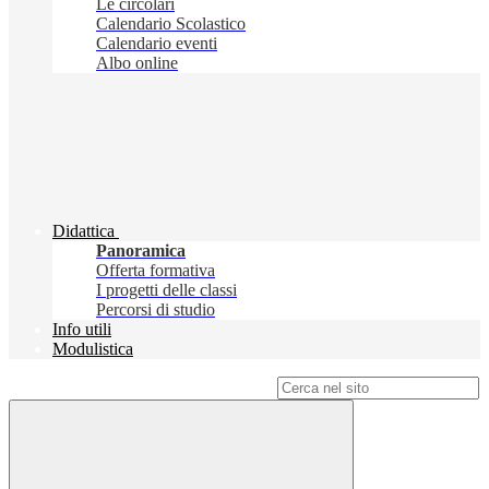
Le circolari
Calendario Scolastico
Calendario eventi
Albo online
Didattica
Panoramica
Offerta formativa
I progetti delle classi
Percorsi di studio
Info utili
Modulistica
Campo di ricerca per le pagine del sito