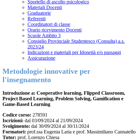
Sportello di ascolto psicologico
Materiali Docenti
Graduatorie
Referenti
Coordinatori di classe
Orario ricevimento Docenti
Scuole Ambito 3
Consiglio Provinciale Studentesco (Consulta) a.s.
2023/24
Indicazioni e materiali per Idoneità e/o passaggi
Assicurazione
Metodologie innovative per
l'insegnamento
Introduzione a: Cooperative learning, Flipped Classroom,
Project Based Learning, Problem Solving, Gamification e
Game-Based Learning
Codice corso:
278591
Iscrizioni:
dal 03/09/2024 al 21/09/2024
Svolgimento:
dal 30/09/2024 al 30/11/2024
Formatori:
prof.ssa
Eugenia Laria e prof. Massimiliano Cannatello
Tutor:
prof. Lorenzo Chiesa