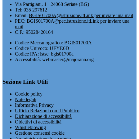
Via Partigiani, 1 - 24068 Seriate (BG)
Tel:
035 297612
Email:
BGIS01700A@istruzione.it
Link per inviare una mail
PEC:
BGIS01700A@pec.istruzione.it
Link per inviare una
mail
C.F.: 95028420164
Codice Meccanografico: BGIS01700A
Codice Univoco: UFYE6D
Codice iPA: istsc_bgis01700a
Accessibilità: webmaster@majorana.org
Sezione Link Utili
Cookie policy
Note legali
Informativa Privacy
Ufficio Relazioni con il Pubblico
Dichiarazione di accessibilità
Obiettivi di accessibilità
Whistleblowing
Gestione consensi cookie
Amministrazione trasparente