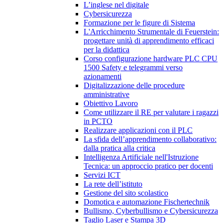
L’inglese nel digitale
Cybersicurezza
Formazione per le figure di Sistema
L'Arricchimento Strumentale di Feuerstein:
progettare unità di apprendimento efficaci
per la didattica
Corso configurazione hardware PLC CPU
1500 Safety e telegrammi verso
azionamenti
Digitalizzazione delle procedure
amministrative
Obiettivo Lavoro
Come utilizzare il RE per valutare i ragazzi
in PCTO
Realizzare applicazioni con il PLC
La sfida dell’apprendimento collaborativo:
dalla pratica alla critica
Intelligenza Artificiale nell'Istruzione
Tecnica: un approccio pratico per docenti
Servizi ICT
La rete dell’istituto
Gestione del sito scolastico
Domotica e automazione Fischertechnik
Bullismo, Cyberbullismo e Cybersicurezza
Taglio Laser e Stampa 3D