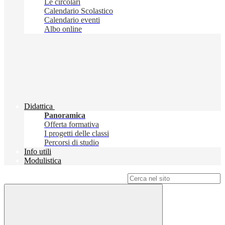
Le circolari
Calendario Scolastico
Calendario eventi
Albo online
Didattica
Panoramica
Offerta formativa
I progetti delle classi
Percorsi di studio
Info utili
Modulistica
Campo di ricerca per le pagine del sito