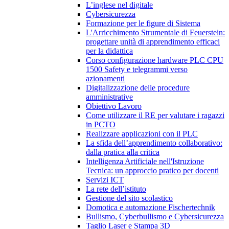
L’inglese nel digitale
Cybersicurezza
Formazione per le figure di Sistema
L'Arricchimento Strumentale di Feuerstein:
progettare unità di apprendimento efficaci
per la didattica
Corso configurazione hardware PLC CPU
1500 Safety e telegrammi verso
azionamenti
Digitalizzazione delle procedure
amministrative
Obiettivo Lavoro
Come utilizzare il RE per valutare i ragazzi
in PCTO
Realizzare applicazioni con il PLC
La sfida dell’apprendimento collaborativo:
dalla pratica alla critica
Intelligenza Artificiale nell'Istruzione
Tecnica: un approccio pratico per docenti
Servizi ICT
La rete dell’istituto
Gestione del sito scolastico
Domotica e automazione Fischertechnik
Bullismo, Cyberbullismo e Cybersicurezza
Taglio Laser e Stampa 3D