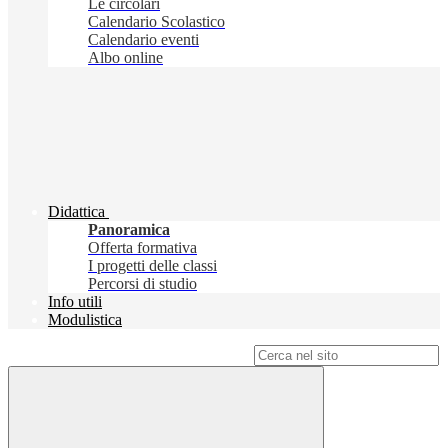
Le circolari
Calendario Scolastico
Calendario eventi
Albo online
Didattica
Panoramica
Offerta formativa
I progetti delle classi
Percorsi di studio
Info utili
Modulistica
Campo di ricerca per le pagine del sito