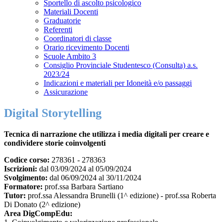
Sportello di ascolto psicologico
Materiali Docenti
Graduatorie
Referenti
Coordinatori di classe
Orario ricevimento Docenti
Scuole Ambito 3
Consiglio Provinciale Studentesco (Consulta) a.s.
2023/24
Indicazioni e materiali per Idoneità e/o passaggi
Assicurazione
Digital Storytelling
Tecnica di narrazione che utilizza i media digitali per creare e
condividere storie coinvolgenti
Codice corso:
278361 - 278363
Iscrizioni:
dal 03/09/2024 al 05/09/2024
Svolgimento:
dal 06/09/2024 al 30/11/2024
Formatore:
prof.ssa Barbara Sartiano
Tutor:
prof.ssa Alessandra Brunelli (1^ edizione) - prof.ssa Roberta
Di Donato (2^ edizione)
Area DigCompEdu: