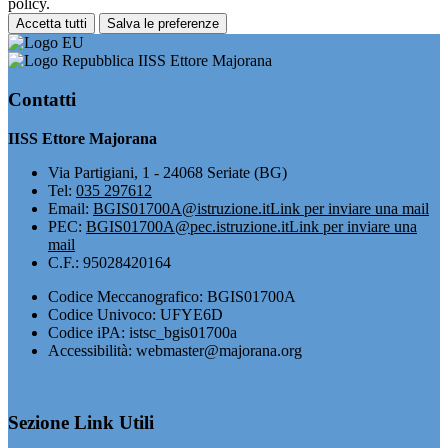
policy.
Accetta tutti
Salva le preferenze
IISS Ettore Majorana
Contatti
IISS Ettore Majorana
Via Partigiani, 1 - 24068 Seriate (BG)
Tel:
035 297612
Email:
BGIS01700A@istruzione.it
Link per inviare una mail
PEC:
BGIS01700A@pec.istruzione.it
Link per inviare una
mail
C.F.: 95028420164
Codice Meccanografico: BGIS01700A
Codice Univoco: UFYE6D
Codice iPA: istsc_bgis01700a
Accessibilità: webmaster@majorana.org
Sezione Link Utili