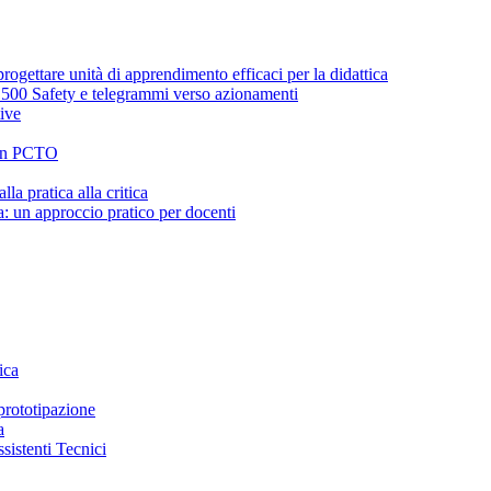
ogettare unità di apprendimento efficaci per la didattica
00 Safety e telegrammi verso azionamenti
ive
i in PCTO
la pratica alla critica
ca: un approccio pratico per docenti
ica
 prototipazione
a
ssistenti Tecnici