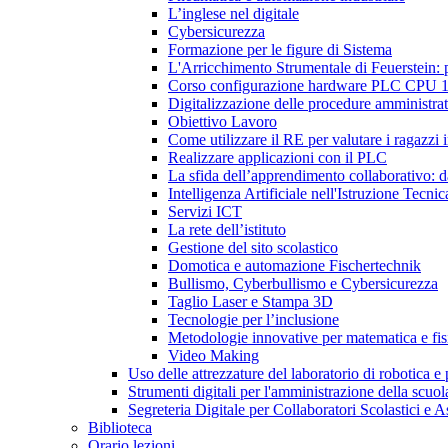
L’inglese nel digitale
Cybersicurezza
Formazione per le figure di Sistema
L'Arricchimento Strumentale di Feuerstein: pr
Corso configurazione hardware PLC CPU 15
Digitalizzazione delle procedure amministrat
Obiettivo Lavoro
Come utilizzare il RE per valutare i ragazz
Realizzare applicazioni con il PLC
La sfida dell’apprendimento collaborativo: dal
Intelligenza Artificiale nell'Istruzione Tecni
Servizi ICT
La rete dell’istituto
Gestione del sito scolastico
Domotica e automazione Fischertechnik
Bullismo, Cyberbullismo e Cybersicurezza
Taglio Laser e Stampa 3D
Tecnologie per l’inclusione
Metodologie innovative per matematica e fis
Video Making
Uso delle attrezzature del laboratorio di robotica e
Strumenti digitali per l'amministrazione della scuol
Segreteria Digitale per Collaboratori Scolastici e A
Biblioteca
Orario lezioni