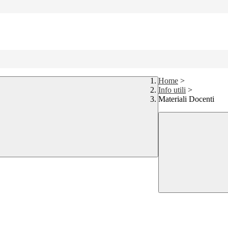
Home
>
Info utili
>
Materiali Docenti