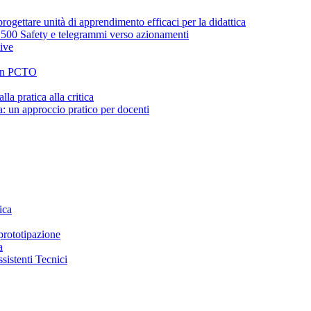
ogettare unità di apprendimento efficaci per la didattica
00 Safety e telegrammi verso azionamenti
ive
i in PCTO
la pratica alla critica
ca: un approccio pratico per docenti
ica
 prototipazione
a
ssistenti Tecnici