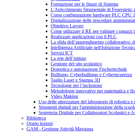
Formazione per le figure di Sistema
L'Arricchimento Strumentale di Feuerstein: pr
Corso configurazione hardware PLC CPU 15
Digitalizzazione delle procedure amministrat
Obiettivo Lavoro
Come utilizzare il RE per valutare i ragazz
Realizzare applicazioni con il PLC
La sfida dell’apprendimento collaborativo: dal
Intelligenza Artificiale nell'Istruzione Tecni
Servizi ICT
La rete dell’istituto
Gestione del sito scolastico
Domotica e automazione Fischertechnik
Bullismo, Cyberbullismo e Cybersicurezza
Taglio Laser e Stampa 3D
Tecnologie per l’inclusione
Metodologie innovative per matematica e fis
Video Making
Uso delle attrezzature del laboratorio di robotica e
Strumenti digitali per l'amministrazione della scuol
Segreteria Digitale per Collaboratori Scolastici e A
Biblioteca
Orario lezioni
GAM - Gestione Attività Majorana