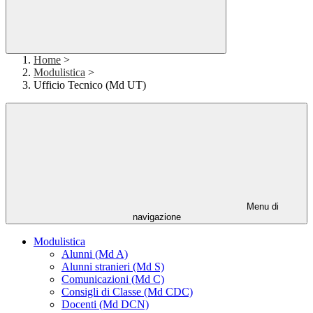
Home
>
Modulistica
>
Ufficio Tecnico (Md UT)
Menu di
navigazione
Modulistica
Alunni (Md A)
Alunni stranieri (Md S)
Comunicazioni (Md C)
Consigli di Classe (Md CDC)
Docenti (Md DCN)