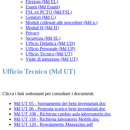
Elezioni (Md EL)
Esami (Md Esami)
FSL ex PCTO (Md FSL)
Genitori (Md G)
Moduli collegati alle procedure (Md n.)
Moduli H (Md H)
Privacy
Sicurezza (Md SL)
Ufficio Didattica (Md UD)
Ufficio Personale (Md UP)
Ufficio Tecnico (Md UT)
Visite di istruzione (Md UT)
Ufficio Tecnico (Md UT)
Clicca i link sottostanti per consultare i documenti.
Md UT 05 - Spostamento dei beni inventariati.doc
Md UT 06 - Proposta scarico beni inventariati.doc
Md UT 108 - Richiesta cambio aula-laboroatorio.doc
Md UT 118 - Richiesta laboratorio Mobile.doc
Md UT 120 - Regolamento Magazzino.pdf