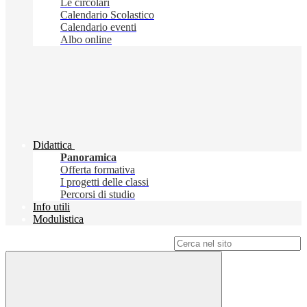
Le circolari
Calendario Scolastico
Calendario eventi
Albo online
Didattica
Panoramica
Offerta formativa
I progetti delle classi
Percorsi di studio
Info utili
Modulistica
Campo di ricerca per le pagine del sito