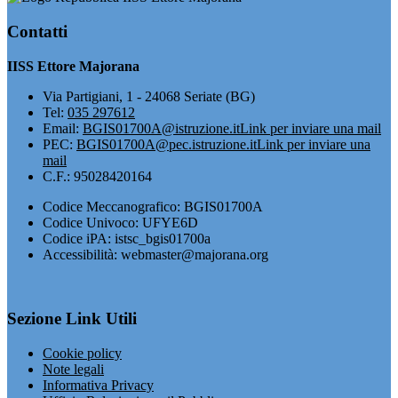
Contatti
IISS Ettore Majorana
Via Partigiani, 1 - 24068 Seriate (BG)
Tel:
035 297612
Email:
BGIS01700A@istruzione.it
Link per inviare una mail
PEC:
BGIS01700A@pec.istruzione.it
Link per inviare una
mail
C.F.: 95028420164
Codice Meccanografico: BGIS01700A
Codice Univoco: UFYE6D
Codice iPA: istsc_bgis01700a
Accessibilità: webmaster@majorana.org
Sezione Link Utili
Cookie policy
Note legali
Informativa Privacy