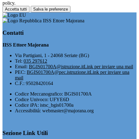
policy.
Accetta tutti
Salva le preferenze
IISS Ettore Majorana
Contatti
IISS Ettore Majorana
Via Partigiani, 1 - 24068 Seriate (BG)
Tel:
035 297612
Email:
BGIS01700A@istruzione.it
Link per inviare una mail
PEC:
BGIS01700A@pec.istruzione.it
Link per inviare una
mail
C.F.: 95028420164
Codice Meccanografico: BGIS01700A
Codice Univoco: UFYE6D
Codice iPA: istsc_bgis01700a
Accessibilità: webmaster@majorana.org
Sezione Link Utili