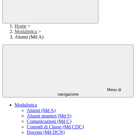
Home
>
Modulistica
>
Alunni (Md A)
Menu di
navigazione
Modulistica
Alunni (Md A)
Alunni stranieri (Md S)
Comunicazioni (Md C)
Consigli di Classe (Md CDC)
Docenti (Md DCN)