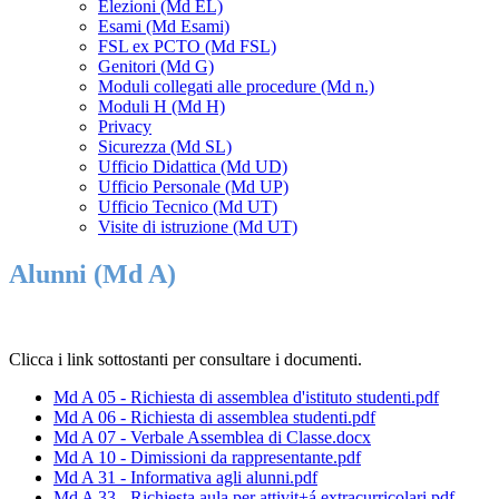
Elezioni (Md EL)
Esami (Md Esami)
FSL ex PCTO (Md FSL)
Genitori (Md G)
Moduli collegati alle procedure (Md n.)
Moduli H (Md H)
Privacy
Sicurezza (Md SL)
Ufficio Didattica (Md UD)
Ufficio Personale (Md UP)
Ufficio Tecnico (Md UT)
Visite di istruzione (Md UT)
Alunni (Md A)
Clicca i link sottostanti per consultare i documenti.
Md A 05 - Richiesta di assemblea d'istituto studenti.pdf
Md A 06 - Richiesta di assemblea studenti.pdf
Md A 07 - Verbale Assemblea di Classe.docx
Md A 10 - Dimissioni da rappresentante.pdf
Md A 31 - Informativa agli alunni.pdf
Md A 33 - Richiesta aula per attivit+á extracurricolari.pdf