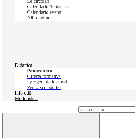
Le circolari
Calendario Scolastico
Calendario eventi
Albo online
Didattica
Panoramica
Offerta formativa
I progetti delle classi
Percorsi di studio
Info utili
Modulistica
Campo di ricerca per le pagine del sito