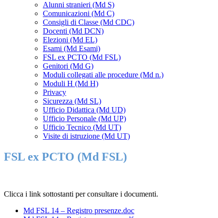
Alunni stranieri (Md S)
Comunicazioni (Md C)
Consigli di Classe (Md CDC)
Docenti (Md DCN)
Elezioni (Md EL)
Esami (Md Esami)
FSL ex PCTO (Md FSL)
Genitori (Md G)
Moduli collegati alle procedure (Md n.)
Moduli H (Md H)
Privacy
Sicurezza (Md SL)
Ufficio Didattica (Md UD)
Ufficio Personale (Md UP)
Ufficio Tecnico (Md UT)
Visite di istruzione (Md UT)
FSL ex PCTO (Md FSL)
Clicca i link sottostanti per consultare i documenti.
Md FSL 14 – Registro presenze.doc