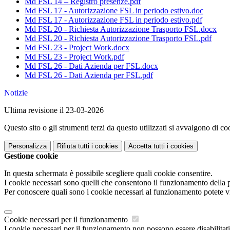
Md FSL 14 – Registro presenze.pdf
Md FSL 17 - Autorizzazione FSL in periodo estivo.doc
Md FSL 17 - Autorizzazione FSL in periodo estivo.pdf
Md FSL 20 - Richiesta Autorizzazione Trasporto FSL.docx
Md FSL 20 - Richiesta Autorizzazione Trasporto FSL.pdf
Md FSL 23 - Project Work.docx
Md FSL 23 - Project Work.pdf
Md FSL 26 - Dati Azienda per FSL.docx
Md FSL 26 - Dati Azienda per FSL.pdf
Notizie
Ultima revisione il 23-03-2026
Questo sito o gli strumenti terzi da questo utilizzati si avvalgono di coo
Personalizza
Rifiuta tutti
i cookies
Accetta tutti
i cookies
Gestione cookie
In questa schermata è possibile scegliere quali cookie consentire.
I cookie necessari sono quelli che consentono il funzionamento della pi
Per conoscere quali sono i cookie necessari al funzionamento potete v
Cookie necessari per il funzionamento
I cookie necessari per il funzionamento non possono essere disabilitati.