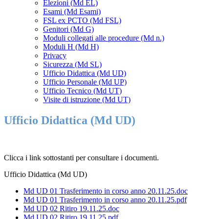
Elezioni (Md EL)
Esami (Md Esami)
FSL ex PCTO (Md FSL)
Genitori (Md G)
Moduli collegati alle procedure (Md n.)
Moduli H (Md H)
Privacy
Sicurezza (Md SL)
Ufficio Didattica (Md UD)
Ufficio Personale (Md UP)
Ufficio Tecnico (Md UT)
Visite di istruzione (Md UT)
Ufficio Didattica (Md UD)
Clicca i link sottostanti per consultare i documenti.
Ufficio Didattica (Md UD)
Md UD 01 Trasferimento in corso anno 20.11.25.doc
Md UD 01 Trasferimento in corso anno 20.11.25.pdf
Md UD 02 Ritiro 19.11.25.doc
Md UD 02 Ritiro 19.11.25.pdf