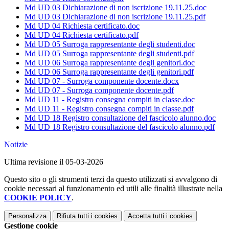
Md UD 03 Dichiarazione di non iscrizione 19.11.25.doc
Md UD 03 Dichiarazione di non iscrizione 19.11.25.pdf
Md UD 04 Richiesta certificato.doc
Md UD 04 Richiesta certificato.pdf
Md UD 05 Surroga rappresentante degli studenti.doc
Md UD 05 Surroga rappresentante degli studenti.pdf
Md UD 06 Surroga rappresentante degli genitori.doc
Md UD 06 Surroga rappresentante degli genitori.pdf
Md UD 07 - Surroga componente docente.docx
Md UD 07 - Surroga componente docente.pdf
Md UD 11 - Registro consegna compiti in classe.doc
Md UD 11 - Registro consegna compiti in classe.pdf
Md UD 18 Registro consultazione del fascicolo alunno.doc
Md UD 18 Registro consultazione del fascicolo alunno.pdf
Notizie
Ultima revisione il 05-03-2026
Questo sito o gli strumenti terzi da questo utilizzati si avvalgono di
cookie necessari al funzionamento ed utili alle finalità illustrate nella
COOKIE POLICY
.
Personalizza
Rifiuta tutti
i cookies
Accetta tutti
i cookies
Gestione cookie