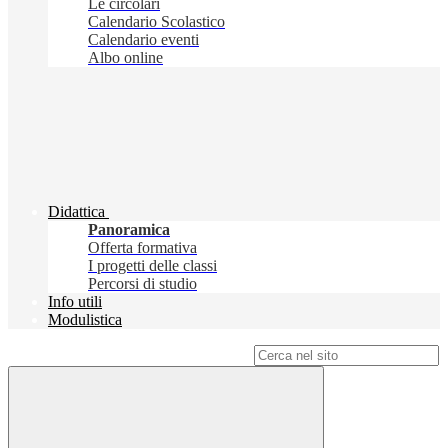
Le circolari
Calendario Scolastico
Calendario eventi
Albo online
Didattica
Panoramica
Offerta formativa
I progetti delle classi
Percorsi di studio
Info utili
Modulistica
Campo di ricerca per le pagine del sito