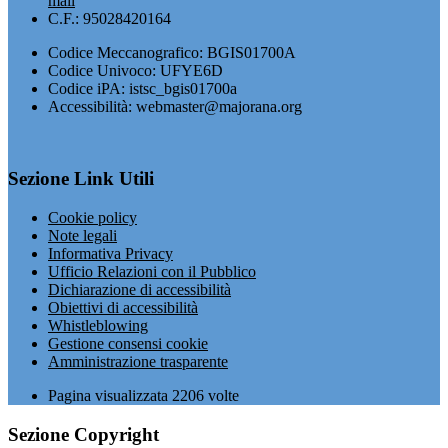
mail
C.F.: 95028420164
Codice Meccanografico: BGIS01700A
Codice Univoco: UFYE6D
Codice iPA: istsc_bgis01700a
Accessibilità: webmaster@majorana.org
Sezione Link Utili
Cookie policy
Note legali
Informativa Privacy
Ufficio Relazioni con il Pubblico
Dichiarazione di accessibilità
Obiettivi di accessibilità
Whistleblowing
Gestione consensi cookie
Amministrazione trasparente
Pagina visualizzata
2206
volte
Sezione Copyright