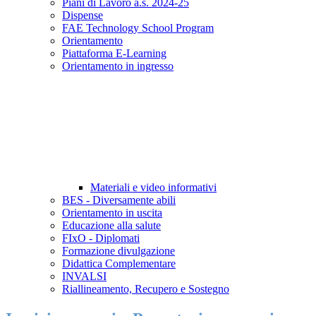
Piani di Lavoro a.s. 2024-25
Dispense
FAE Technology School Program
Orientamento
Piattaforma E-Learning
Orientamento in ingresso
Materiali e video informativi
BES - Diversamente abili
Orientamento in uscita
Educazione alla salute
FIxO - Diplomati
Formazione divulgazione
Didattica Complementare
INVALSI
Riallineamento, Recupero e Sostegno