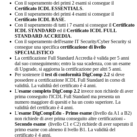
Con il superamento dei primi 2 esami si consegue il
Certificato ICDL ESSENTIALS
.
Con il superamento dei primi 4 esami si consegue il
Certificato ICDL BASE
.
Con il superamento di tutti i 7 esami si consegue il
Certificato
ICDL STANDARD
ed il
Certificato ICDL FULL
STANDARD ACCREDIA
.
Con il superamento dell'esame IT Security/Cyber Security si
consegue una specifica
certificazione di livello
SPECIALISTICO
La certificazione Full Standard Accredia è valida per 5 anni
dal suo conseguimento; entro la sua scadenza, con un esame
di Upgrade, si aggiorna la certificazione per altri 5 anni.
Per sostenere il
test di conformità DigComp 2.2
si deve
possedere a certificazione ICDL Full Standard in corso di
validità. La validità del certificato è 4 anni.
L'
esame completo DigComp 2.2
invece non richiede di aver
prima conseguito l'ICDL Full Standard ma
presenta un
numero maggiore di quesiti e ha un costo superiore. La
validità del certificato è 4 anni.
L'
esame DigCompEdu
- Primo esame
(livello da A1 a B2)
non richiede di aver prima conseguito altre certificazioni
-
Secondo esame
(livello C1 e C2) richiede di aver superato il
primo esame con almeno il lvello B1
. La validità del
certificato è 4 anni.