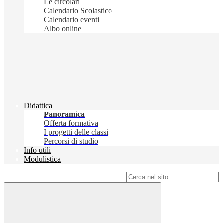
Le circolari
Calendario Scolastico
Calendario eventi
Albo online
Didattica
Panoramica
Offerta formativa
I progetti delle classi
Percorsi di studio
Info utili
Modulistica
Campo di ricerca per le pagine del sito