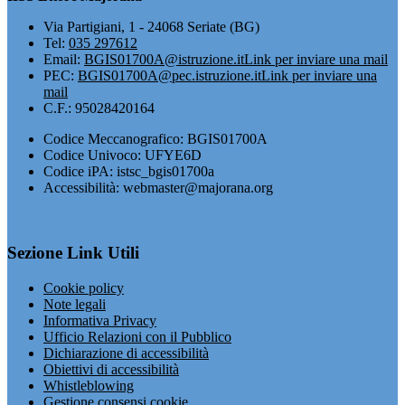
Via Partigiani, 1 - 24068 Seriate (BG)
Tel:
035 297612
Email:
BGIS01700A@istruzione.it
Link per inviare una mail
PEC:
BGIS01700A@pec.istruzione.it
Link per inviare una
mail
C.F.: 95028420164
Codice Meccanografico: BGIS01700A
Codice Univoco: UFYE6D
Codice iPA: istsc_bgis01700a
Accessibilità: webmaster@majorana.org
Sezione Link Utili
Cookie policy
Note legali
Informativa Privacy
Ufficio Relazioni con il Pubblico
Dichiarazione di accessibilità
Obiettivi di accessibilità
Whistleblowing
Gestione consensi cookie