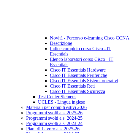
Novità - Percorso e-learning Cisco CCNA
Descrizione
Indice completo corso Cisco - IT
Essentials
Elenco laboratori corso Cisco - IT
Essentials
Cisco IT Essentials Hardware
Cisco IT Essentials Periferiche
Cisco IT Essentials Sistemi operativi
Cisco IT Essentials Reti
Cisco IT Essentials Sicurezza
Test Center Siemens
UCLES - Lingua inglese
Materiali per compiti estivi 2026
Programmi svolti a.s. 2025-26
Programmi svolti a.s. 2024-25
Programmi svolti a.s. 2023-24
Piani di Lavoro a.s. 2025-26