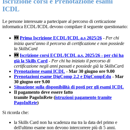
Iscrizione corsi e Prenotazione esami
ICDL
Le persone interessate a partecipare al percorso di certicazione
informatica ECDL/ICDL devono compilare il seguente questionario:
🆕
Prima Iscrizione ECDL/ICDL a.s 2025/26
- Per chi
inizia quest’anno il percorso di certificazione e non possiede
la SkillsCard
🆕
Iscrizione corsi ECDL/ICDL a.s. 2025/26 - per chi ha
già la Skills Card
- Per chi ha iniziato il percorso di
certificazione negli anni passati e possiede già la SkillsCar
d
Prenotazione esami ICDL
-
Mar 30 giugno ore 9.00
Prenotazioni esame DigComp 2.2 e DigCompEdu
-
Mar
30 giugno ore 9.00
Situazione sulla disponibilità di posti per gli esami ICDL
Il pagamento deve essere fatto
tramite
PagoInRete
(
istruzioni pagamento tramite
PagoInRete
)
Si ricorda che:
la Skills Card non ha scadenza ma tra la data del primo e
dell'ultimo esame non devono intercorrere più di 5 anni.