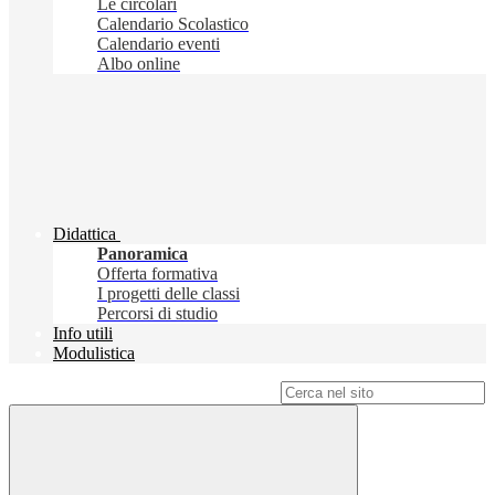
Le circolari
Calendario Scolastico
Calendario eventi
Albo online
Didattica
Panoramica
Offerta formativa
I progetti delle classi
Percorsi di studio
Info utili
Modulistica
Campo di ricerca per le pagine del sito