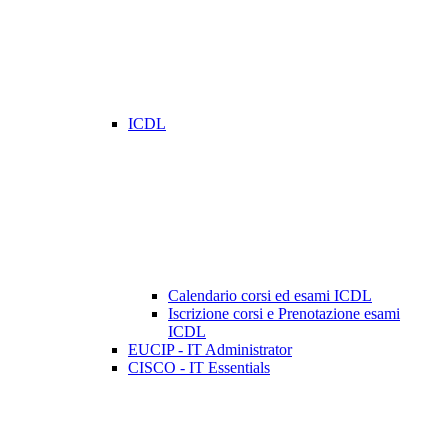
ICDL
Calendario corsi ed esami ICDL
Iscrizione corsi e Prenotazione esami
ICDL
EUCIP - IT Administrator
CISCO - IT Essentials