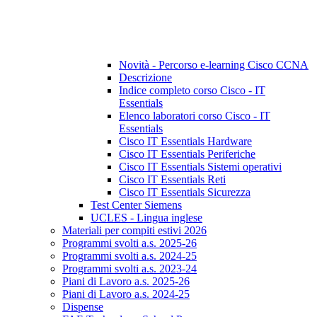
Novità - Percorso e-learning Cisco CCNA
Descrizione
Indice completo corso Cisco - IT
Essentials
Elenco laboratori corso Cisco - IT
Essentials
Cisco IT Essentials Hardware
Cisco IT Essentials Periferiche
Cisco IT Essentials Sistemi operativi
Cisco IT Essentials Reti
Cisco IT Essentials Sicurezza
Test Center Siemens
UCLES - Lingua inglese
Materiali per compiti estivi 2026
Programmi svolti a.s. 2025-26
Programmi svolti a.s. 2024-25
Programmi svolti a.s. 2023-24
Piani di Lavoro a.s. 2025-26
Piani di Lavoro a.s. 2024-25
Dispense