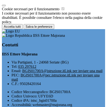
Cookie necessari per il funzionamento
I cookie necessari per il funzionamento non possono essere
disabilitati. È possibile consultare l'elenco nella pagina della cookie
policy.
Accetta tutti
Salva le preferenze
IISS Ettore Majorana
Contatti
IISS Ettore Majorana
Via Partigiani, 1 - 24068 Seriate (BG)
Tel:
035 297612
Email:
BGIS01700A@istruzione.it
Link per inviare una mail
PEC:
BGIS01700A@pec.istruzione.it
Link per inviare una
mail
C.F.: 95028420164
Codice Meccanografico: BGIS01700A
Codice Univoco: UFYE6D
Codice iPA: istsc_bgis01700a
Accessibilità: webmaster@majorana.org