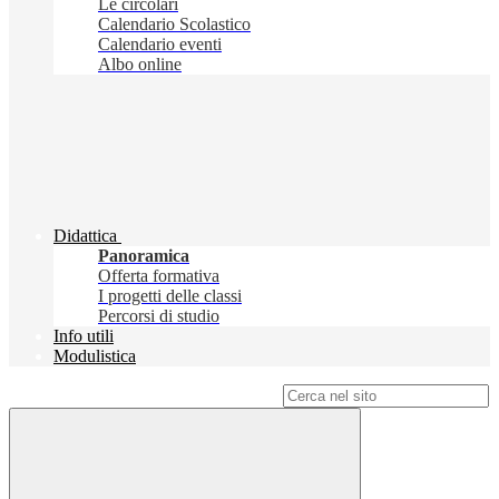
Le circolari
Calendario Scolastico
Calendario eventi
Albo online
Didattica
Panoramica
Offerta formativa
I progetti delle classi
Percorsi di studio
Info utili
Modulistica
Campo di ricerca per le pagine del sito