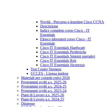
Novità - Percorso e-learning Cisco CCNA
Descrizione
Indice completo corso Cisco - IT
Essentials
Elenco laboratori corso Cisco - IT
Essentials
Cisco IT Essentials Hardware
Cisco IT Essentials Periferiche
Cisco IT Essentials Sistemi operativi
Cisco IT Essentials Reti
Cisco IT Essentials Sicurezza
Test Center Siemens
UCLES - Lingua inglese
Materiali per compiti estivi 2026
Programmi svolti a.s. 2025-26
Programmi svolti a.s. 2024-25
Programmi svolti a.s. 2023-24
Piani di Lavoro a.s. 2025-26
Piani di Lavoro a.s. 2024-25
Dispense