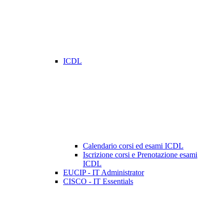
ICDL
Calendario corsi ed esami ICDL
Iscrizione corsi e Prenotazione esami
ICDL
EUCIP - IT Administrator
CISCO - IT Essentials