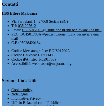
Contatti
IISS Ettore Majorana
Via Partigiani, 1 - 24068 Seriate (BG)
Tel:
035 297612
Email:
BGIS01700A@istruzione.it
Link per inviare una mail
PEC:
BGIS01700A@pec.istruzione.it
Link per inviare una
mail
C.F.: 95028420164
Codice Meccanografico: BGIS01700A
Codice Univoco: UFYE6D
Codice iPA: istsc_bgis01700a
Accessibilità: webmaster@majorana.org
Sezione Link Utili
Cookie policy
Note legali
Informativa Privacy
Ufficio Relazioni con il Pubblico