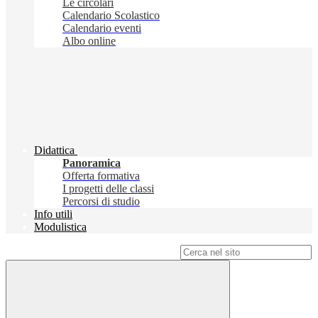
Le circolari
Calendario Scolastico
Calendario eventi
Albo online
Didattica
Panoramica
Offerta formativa
I progetti delle classi
Percorsi di studio
Info utili
Modulistica
Campo di ricerca per le pagine del sito