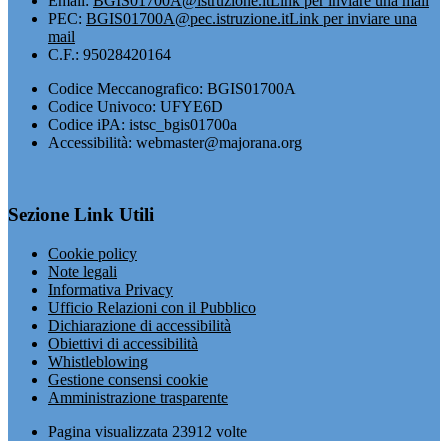
Email:
BGIS01700A@istruzione.it
Link per inviare una mail
PEC:
BGIS01700A@pec.istruzione.it
Link per inviare una
mail
C.F.: 95028420164
Codice Meccanografico: BGIS01700A
Codice Univoco: UFYE6D
Codice iPA: istsc_bgis01700a
Accessibilità: webmaster@majorana.org
Sezione Link Utili
Cookie policy
Note legali
Informativa Privacy
Ufficio Relazioni con il Pubblico
Dichiarazione di accessibilità
Obiettivi di accessibilità
Whistleblowing
Gestione consensi cookie
Amministrazione trasparente
Pagina visualizzata
23912
volte