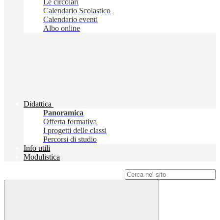
Le circolari
Calendario Scolastico
Calendario eventi
Albo online
Didattica
Panoramica
Offerta formativa
I progetti delle classi
Percorsi di studio
Info utili
Modulistica
Campo di ricerca per le pagine del sito