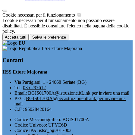
Cookie necessari per il funzionamento
I cookie necessari per il funzionamento non possono essere
disabilitati. È possibile consultare l'elenco nella pagina della cookie
policy.
Accetta tutti
Salva le preferenze
IISS Ettore Majorana
Contatti
IISS Ettore Majorana
Via Partigiani, 1 - 24068 Seriate (BG)
Tel:
035 297612
Email:
BGIS01700A@istruzione.it
Link per inviare una mail
PEC:
BGIS01700A@pec.istruzione.it
Link per inviare una
mail
C.F.: 95028420164
Codice Meccanografico: BGIS01700A
Codice Univoco: UFYE6D
Codice iPA: istsc_bgis01700a