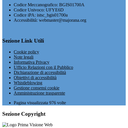
Codice Meccanografico: BGIS01700A
Codice Univoco: UFYE6D
Codice iPA: istsc_bgis01700a
Accessibilità: webmaster@majorana.org
Sezione Link Utili
Cookie policy
Note legali
Informativa Privacy
Ufficio Relazioni con il Pubblico
Dichiarazione di accessibilità
Obiettivi di accessibilità
Whistleblowing
Gestione consensi cookie
Amministrazione trasparente
Pagina visualizzata
976
volte
Sezione Copyright