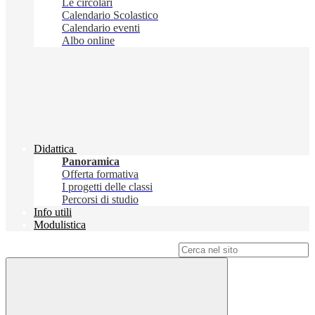
Le circolari
Calendario Scolastico
Calendario eventi
Albo online
Didattica
Panoramica
Offerta formativa
I progetti delle classi
Percorsi di studio
Info utili
Modulistica
Campo di ricerca per le pagine del sito