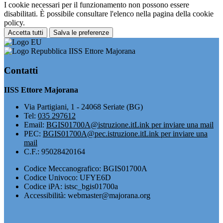
I cookie necessari per il funzionamento non possono essere
disabilitati. È possibile consultare l'elenco nella pagina della cookie
policy.
Accetta tutti
Salva le preferenze
IISS Ettore Majorana
Contatti
IISS Ettore Majorana
Via Partigiani, 1 - 24068 Seriate (BG)
Tel:
035 297612
Email:
BGIS01700A@istruzione.it
Link per inviare una mail
PEC:
BGIS01700A@pec.istruzione.it
Link per inviare una
mail
C.F.: 95028420164
Codice Meccanografico: BGIS01700A
Codice Univoco: UFYE6D
Codice iPA: istsc_bgis01700a
Accessibilità: webmaster@majorana.org