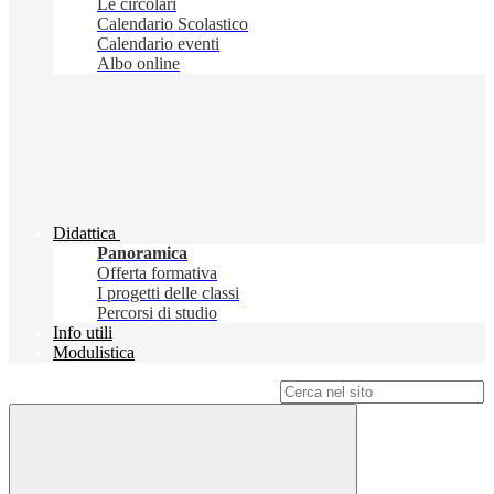
Le circolari
Calendario Scolastico
Calendario eventi
Albo online
Didattica
Panoramica
Offerta formativa
I progetti delle classi
Percorsi di studio
Info utili
Modulistica
Campo di ricerca per le pagine del sito