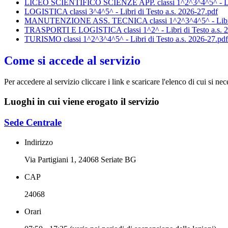
LICEO SCIENTIFICO SCIENZE APP. classi 1^2^3^4^5^ - Libri
LOGISTICA classi 3^4^5^ - Libri di Testo a.s. 2026-27.pdf
MANUTENZIONE ASS. TECNICA classi 1^2^3^4^5^ - Libri di
TRASPORTI E LOGISTICA classi 1^2^ - Libri di Testo a.s. 2
TURISMO classi 1^2^3^4^5^ - Libri di Testo a.s. 2026-27.pdf
Come si accede al servizio
Per accedere al servizio cliccare i link e scaricare l'elenco di cui si nec
Luoghi in cui viene erogato il servizio
Sede Centrale
Indirizzo
Via Partigiani 1, 24068 Seriate BG
CAP
24068
Orari