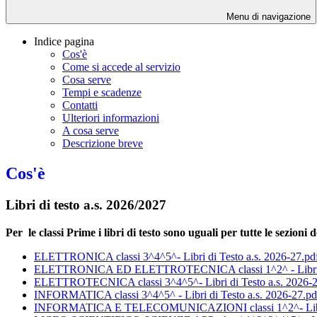
Menu di navigazione
Indice pagina
Cos'è
Come si accede al servizio
Cosa serve
Tempi e scadenze
Contatti
Ulteriori informazioni
A cosa serve
Descrizione breve
Cos'è
Libri di testo a.s. 2026/2027
Per le classi Prime i libri di testo sono uguali per tutte le sezioni 
ELETTRONICA classi 3^4^5^- Libri di Testo a.s. 2026-27.pd
ELETTRONICA ED ELETTROTECNICA classi 1^2^ - Libri di 
ELETTROTECNICA classi 3^4^5^- Libri di Testo a.s. 2026-2
INFORMATICA classi 3^4^5^ - Libri di Testo a.s. 2026-27.pd
INFORMATICA E TELECOMUNICAZIONI classi 1^2^- Libri d