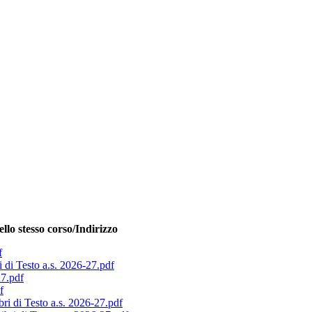
dello stesso corso/Indirizzo
f
Testo a.s. 2026-27.pdf
7.pdf
f
i Testo a.s. 2026-27.pdf