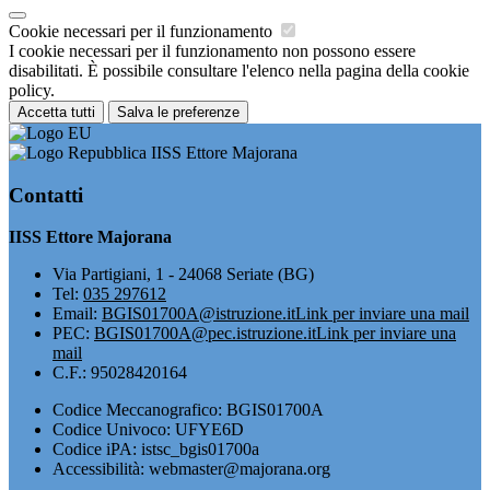
Cookie necessari per il funzionamento
I cookie necessari per il funzionamento non possono essere
disabilitati. È possibile consultare l'elenco nella pagina della cookie
policy.
Accetta tutti
Salva le preferenze
IISS Ettore Majorana
Contatti
IISS Ettore Majorana
Via Partigiani, 1 - 24068 Seriate (BG)
Tel:
035 297612
Email:
BGIS01700A@istruzione.it
Link per inviare una mail
PEC:
BGIS01700A@pec.istruzione.it
Link per inviare una
mail
C.F.: 95028420164
Codice Meccanografico: BGIS01700A
Codice Univoco: UFYE6D
Codice iPA: istsc_bgis01700a
Accessibilità: webmaster@majorana.org