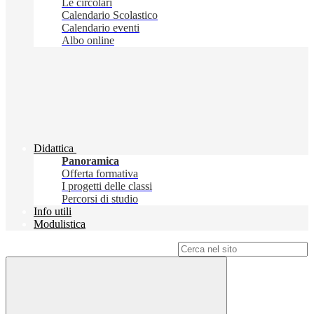
Le circolari
Calendario Scolastico
Calendario eventi
Albo online
Didattica
Panoramica
Offerta formativa
I progetti delle classi
Percorsi di studio
Info utili
Modulistica
Campo di ricerca per le pagine del sito