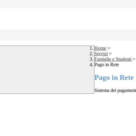
Home
>
Servizi
>
Famiglie e Studenti
>
Pago in Rete
Pago in Rete
Sistema dei pagament