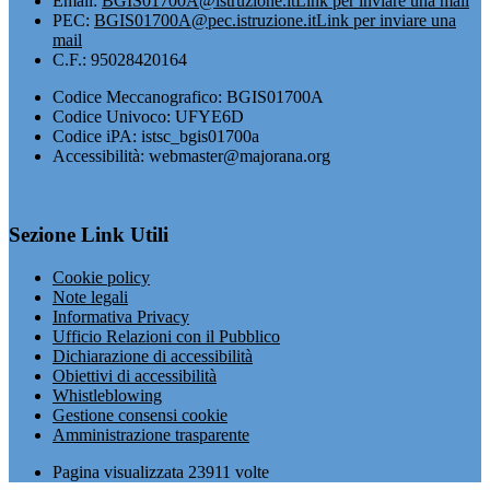
Email:
BGIS01700A@istruzione.it
Link per inviare una mail
PEC:
BGIS01700A@pec.istruzione.it
Link per inviare una
mail
C.F.: 95028420164
Codice Meccanografico: BGIS01700A
Codice Univoco: UFYE6D
Codice iPA: istsc_bgis01700a
Accessibilità: webmaster@majorana.org
Sezione Link Utili
Cookie policy
Note legali
Informativa Privacy
Ufficio Relazioni con il Pubblico
Dichiarazione di accessibilità
Obiettivi di accessibilità
Whistleblowing
Gestione consensi cookie
Amministrazione trasparente
Pagina visualizzata
23911
volte