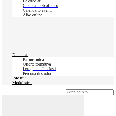
Le circolari
Calendario Scolastico
Calendario eventi
Albo online
Didattica
Panoramica
Offerta formativa
I progetti delle classi
Percorsi di studio
Info utili
Modulistica
Campo di ricerca per le pagine del sito