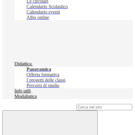
Le circolari
Calendario Scolastico
Calendario eventi
Albo online
Didattica
Panoramica
Offerta formativa
I progetti delle classi
Percorsi di studio
Info utili
Modulistica
Campo di ricerca per le pagine del sito