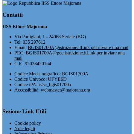
IISS Ettore Majorana
Contatti
IISS Ettore Majorana
Via Partigiani, 1 - 24068 Seriate (BG)
Tel:
035 297612
Email:
BGIS01700A@istruzione.it
Link per inviare una mail
PEC:
BGIS01700A@pec.istruzione.it
Link per inviare una
mail
C.F.: 95028420164
Codice Meccanografico: BGIS01700A
Codice Univoco: UFYE6D
Codice iPA: istsc_bgis01700a
Accessibilità: webmaster@majorana.org
Sezione Link Utili
Cookie policy
Note legali
Informativa Privacy