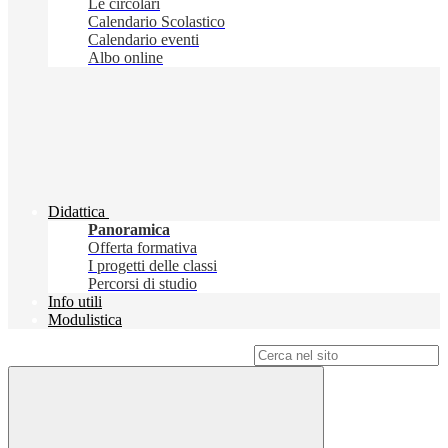
Le circolari
Calendario Scolastico
Calendario eventi
Albo online
Didattica
Panoramica
Offerta formativa
I progetti delle classi
Percorsi di studio
Info utili
Modulistica
Campo di ricerca per le pagine del sito