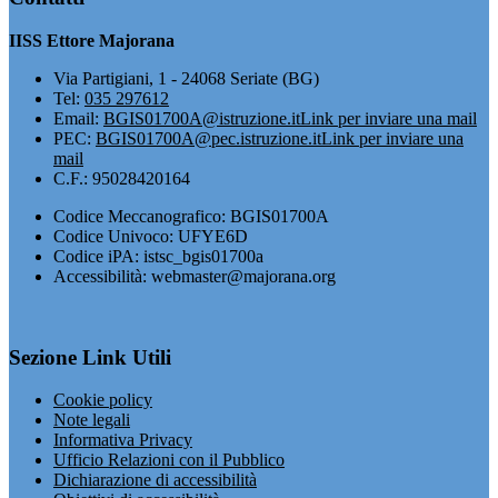
IISS Ettore Majorana
Via Partigiani, 1 - 24068 Seriate (BG)
Tel:
035 297612
Email:
BGIS01700A@istruzione.it
Link per inviare una mail
PEC:
BGIS01700A@pec.istruzione.it
Link per inviare una
mail
C.F.: 95028420164
Codice Meccanografico: BGIS01700A
Codice Univoco: UFYE6D
Codice iPA: istsc_bgis01700a
Accessibilità: webmaster@majorana.org
Sezione Link Utili
Cookie policy
Note legali
Informativa Privacy
Ufficio Relazioni con il Pubblico
Dichiarazione di accessibilità