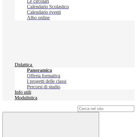
Le circolari
Calendario Scolastico
Calendario eventi
Albo online
Didattica
Panoramica
Offerta formativa
I progetti delle classi
Percorsi di studio
Info utili
Modulistica
Campo di ricerca per le pagine del sito