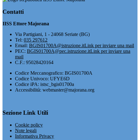
Contatti
IISS Ettore Majorana
Via Partigiani, 1 - 24068 Seriate (BG)
Tel:
035 297612
Email:
BGIS01700A@istruzione.it
Link per inviare una mail
PEC:
BGIS01700A@pec.istruzione.it
Link per inviare una
mail
C.F.: 95028420164
Codice Meccanografico: BGIS01700A
Codice Univoco: UFYE6D
Codice iPA: istsc_bgis01700a
Accessibilità: webmaster@majorana.org
Sezione Link Utili
Cookie policy
Note legali
Informativa Privacy